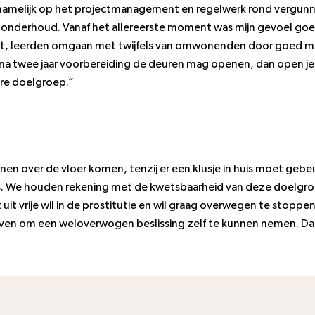
rnamelijk op het projectmanagement en regelwerk rond vergun
a onderhoud. Vanaf het allereerste moment was mijn gevoel go
, leerden omgaan met twijfels van omwonenden door goed me
 bijna twee jaar voorbereiding de deuren mag openen, dan open je 
re doelgroep.”
nen over de vloer komen, tenzij er een klusje in huis moet gebe
ers. We houden rekening met de kwetsbaarheid van deze doelgr
uit vrije wil in de prostitutie en wil graag overwegen te stoppe
even om een weloverwogen beslissing zelf te kunnen nemen. Dat