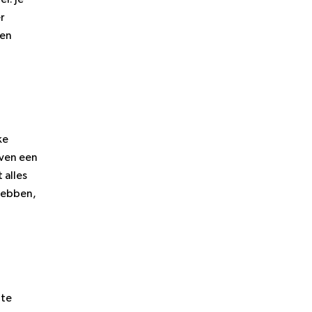
r
ven
ke
even een
 alles
 hebben,
 te