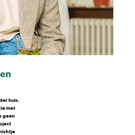
nen
der huis.
tie met
s geen
oject
nichtje