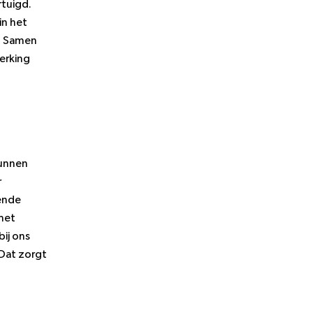
rtuigd.
in het
ot Samen
erking
kunnen
r
mende
met
ij ons
 Dat zorgt