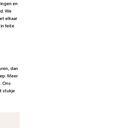
ningen en
ed. We
t elkaar
in feite
uren, dan
oep. Meer
n. Ons
 stukje