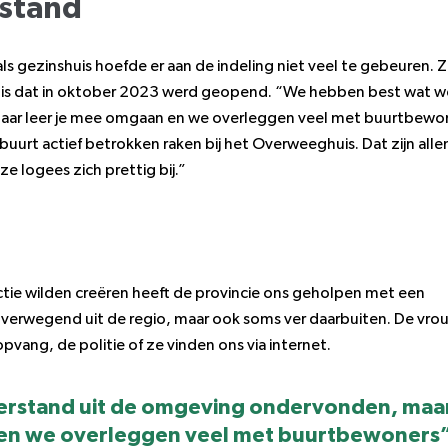
stand
s gezinshuis hoefde er aan de indeling niet veel te gebeuren. Z
uis dat in oktober 2023 werd geopend. “We hebben best wat 
aar leer je mee omgaan en we overleggen veel met buurtbewo
e buurt actief betrokken raken bij het Overweeghuis. Dat zijn all
 logees zich prettig bij.”
tie wilden creëren heeft de provincie ons geholpen met een
verwegend uit de regio, maar ook soms ver daarbuiten. De vr
pvang, de politie of ze vinden ons via internet.
rstand uit de omgeving ondervonden, maa
 en we overleggen veel met buurtbewoners