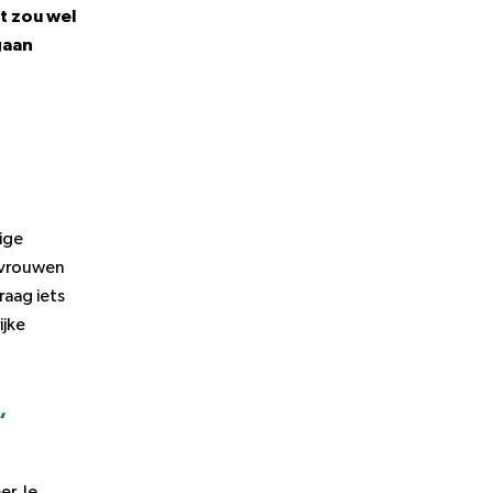
t zou wel
gaan
ige
r vrouwen
raag iets
jke
“
r. Je