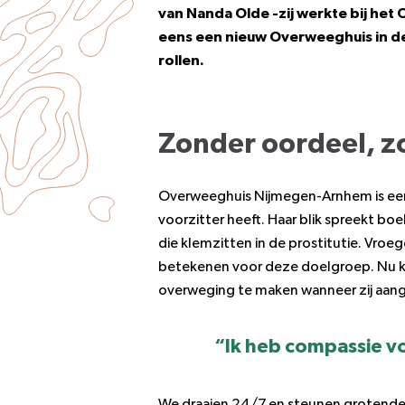
van Nanda Olde -zij werkte bij het
eens een nieuw Overweeghuis in de
rollen.
Zonder oordeel, z
Overweeghuis Nijmegen-Arnhem is een 
voorzitter heeft. Haar blik spreekt boe
die klemzitten in de prostitutie. Vroeg
betekenen voor deze doelgroep. Nu k
overweging te maken wanneer zij aange
“Ik heb compassie vo
We draaien 24/7 en steunen grotendeels