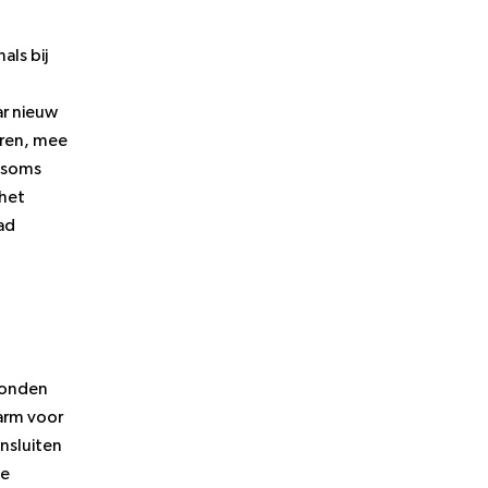
als bij
r nieuw
eren, mee
e soms
 het
ad
vonden
warm voor
nsluiten
de