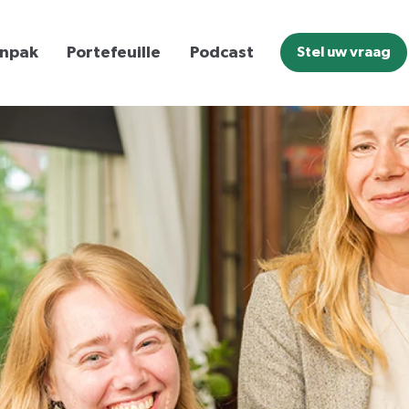
npak
Portefeuille
Podcast
Stel uw vraag