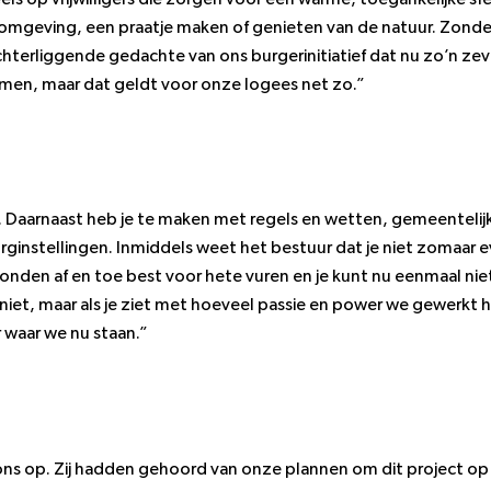
ge omgeving, een praatje maken of genieten van de natuur. Zonde
chterliggende gedachte van ons burgerinitiatief dat nu zo’n ze
men, maar dat geldt voor onze logees net zo.”
d. Daarnaast heb je te maken met regels en wetten, gemeentelij
 zorginstellingen. Inmiddels weet het bestuur dat je niet zomaar 
den af en toe best voor hete vuren en je kunt nu eenmaal niet
niet, maar als je ziet met hoeveel passie en power we gewerkt
 waar we nu staan.”
s op. Zij hadden gehoord van onze plannen om dit project op