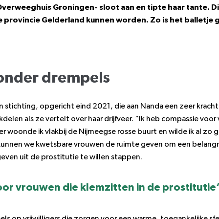
 Overweeghuis Groningen- sloot aan en tipte haar tante. Di
 provincie Gelderland kunnen worden. Zo is het balletje 
onder drempels
stichting, opgericht eind 2021, die aan Nanda een zeer kracht
kdelen als ze vertelt over haar drijfveer. “Ik heb compassie voo
er woonde ik vlakbij de Nijmeegse rosse buurt en wilde ik al zo g
unnen we kwetsbare vrouwen de ruimte geven om een belangri
ven uit de prostitutie te willen stappen.
or vrouwen die klemzitten in de prostitutie
 op vrijwilligers die zorgen voor een warme, toegankelijke sfee