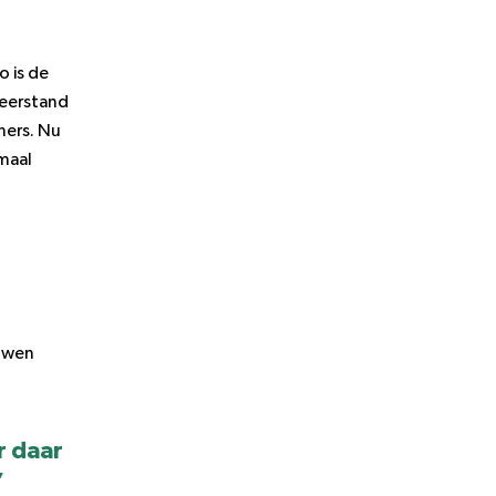
o is de
weerstand
ners. Nu
emaal
ouwen
r daar
”