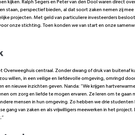
en kijken. Ralph Segers en Peter van den Dool waren direct ove
en staan, perspectief bieden, al dat soort zaken nemen zij mee 
jke projecten. Met geld van particuliere investeerders beslo
voor onze stichting. Toen konden we van start en onze samenw
k
et Overweeghuis centraal. Zonder dwang of druk van buitenaf 
ou willen, in een veilige en liefdevolle omgeving, omringd doo
ieden en nieuwe inzichten geven. Nanda: “We krijgen hartverwar
ienen om zorg en liefde te mogen ervaren. Ze leren om te gaan 
andere mensen in hun omgeving. Zo hebben we drie studenten b
se gang van zaken en als vrijwilligers meewerken in het project.
.”