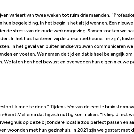
ijven varieert van twee weken tot ruim drie maanden. “Profession
 in hun begeleiding. In het begin is het altijd wennen. Een nieuwe
der de stress van de oude werkomgeving. Samen zoeken we naa
n. In het huis hanteren wij de presentietheorie: ‘er zijn’, luist
 lezen. In het geval van buitenlandse vrouwen communiceren w
nden en voeten. We nemen de tijd en dat is heel belangrijk om
n. We laten hen heel bewust en overwogen hun eigen nieuwe p
sloot ik mee te doen.” Tijdens één van de eerste brainstorma
Jan-Remt Mellema dat hij zich nuttig kon maken. “Ik liep direct 
erweeghuis op deze bijzondere locatie zou perfect passen en aa
 toen woonden met hun gezinshuis. In 2021 zijn we gestart met 