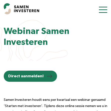
Over ons
Webinar Samen
Aanpak
Investeren
Portefeuille
Podcast
Direct aanmelden!
Stel uw vraag
Samen Investeren houdt eens per kwartaal een webinar genaamd
'Starten met investeren'. Tijdens deze online sessie nemen we u in
Naar Business EQ