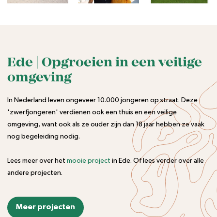
Ede | Opgroeien in een veilige
omgeving
In Nederland leven ongeveer 10.000 jongeren op straat. Deze
'zwerfjongeren' verdienen ook een thuis en een veilige
omgeving, want ook als ze ouder zijn dan 18 jaar hebben ze vaak
nog begeleiding nodig.
Lees meer over het
mooie project
in Ede. Of lees verder over alle
andere projecten.
Meer projecten