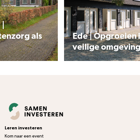
org als
Ede | Opgroeien in e
veilige omgeving
Leren investeren
Kom naar een event